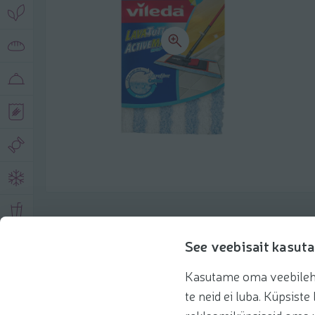
Описание продукта
See veebisait kasuta
Kasutame oma veebilehe 
Основная информация
Рекомендации
te neid ei luba. Küpsis