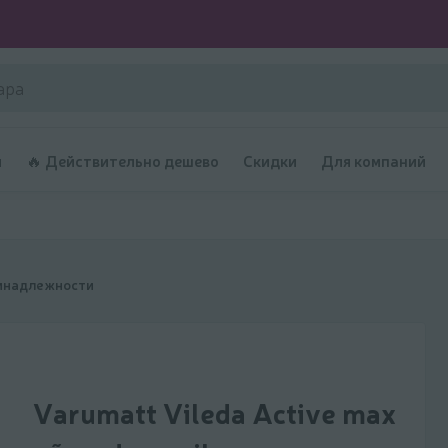
и
🔥 Действительно дешево
Скидки
Для компаний
инадлежности
Varumatt Vileda Active max