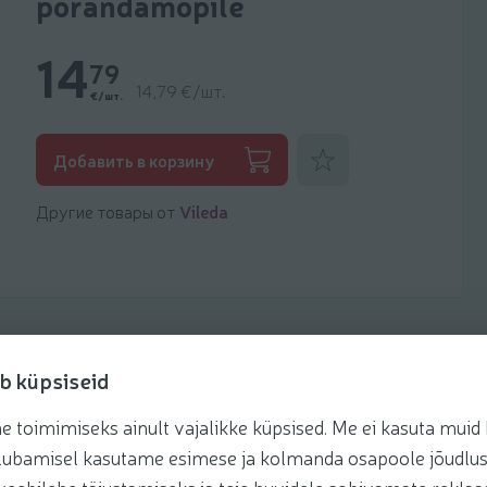
põrandamopile
14
79
14,79 €/шт.
€/шт.
Добавить к фаворитам
Добавить в корзину
Другие товары от
Vileda
b küpsiseid
toimimiseks ainult vajalikke küpsised. Me ei kasuta muid k
te lubamisel kasutame esimese ja kolmanda osapoole jõudlus