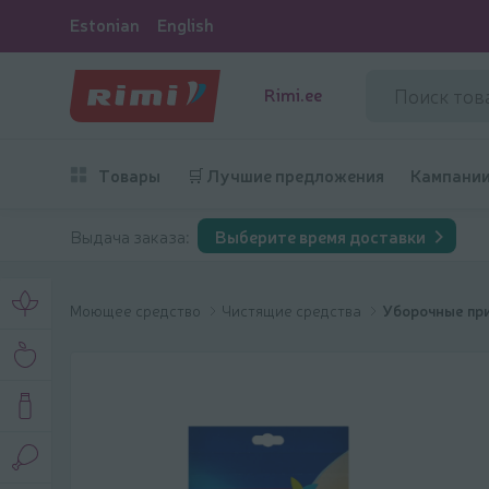
Estonian
English
Rimi.ee
Товары
🛒 Лучшие предложения
Кампани
Выдача заказа:
Выберите время доставки
Моющее средство
Чистящие средства
Уборочные пр