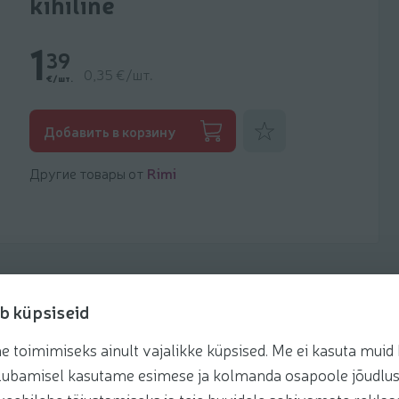
kihiline
1
39
0,35 €/шт.
€/шт.
Добавить к фаворитам
Добавить в корзину
Другие товары от
Rimi
b küpsiseid
toimimiseks ainult vajalikke küpsised. Me ei kasuta muid k
te lubamisel kasutame esimese ja kolmanda osapoole jõudlus