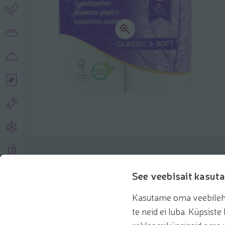
Описание продукта
See veebisait kasuta
Kasutame oma veebilehe 
Основная информация
Рекомендации
te neid ei luba. Küpsis