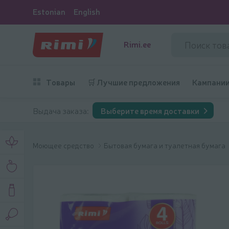
Estonian
English
Rimi.ee
Товары
🛒 Лучшие предложения
Кампани
Выдача заказа:
Выберите время доставки
Моющее средство
Бытовая бумага и туалетная бумага