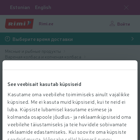
Estonian
English
Rimi.ee
Войти
Выберите время доставки
Мясные и рыбные продукты
Вареная колбаса и копченая колбаса
Полу копченые и копченые колбасы
See veebisait kasutab küpsiseid
Kasutame oma veebilehe toimimiseks ainult vajalikke
küpsised. Me ei kasuta muid küpsiseid, kui te neid ei
luba. Küpsiste lubamisel kasutame esimese ja
kolmanda osapoole jõudlus- ja reklaamiküpsiseid oma
veebilehe täiustamiseks ja teie huvidele sobivamate
reklaamide edastamiseks. Kui soovite oma küpsiste
seadeid muuta, klõpsake sellel bänneril nuppu