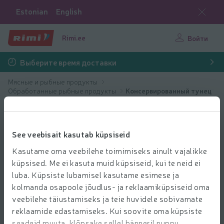
Estonian
English
Rimi.ee
Войти
Выберите время доставки
Мясные и рыбные продукты
Обработанные рыбные продукты
Консервированный тунец
See veebisait kasutab küpsiseid
Kasutame oma veebilehe toimimiseks ainult vajalikke
küpsised. Me ei kasuta muid küpsiseid, kui te neid ei
luba. Küpsiste lubamisel kasutame esimese ja
kolmanda osapoole jõudlus- ja reklaamiküpsiseid oma
veebilehe täiustamiseks ja teie huvidele sobivamate
reklaamide edastamiseks. Kui soovite oma küpsiste
seadeid muuta, klõpsake sellel bänneril nuppu