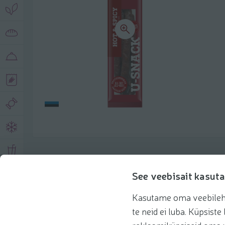
Описание продукта
See veebisait kasuta
Kasutame oma veebilehe 
Основная информация
Рекомендации
te neid ei luba. Küpsis