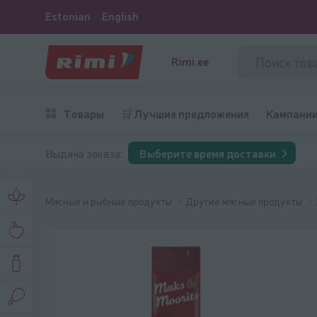
Estonian
English
Rimi.ee
Товары
🛒 Лучшие предложения
Кампани
Выдача заказа:
Выберите время доставки
Мясные и рыбные продукты
Другие мясные продукты