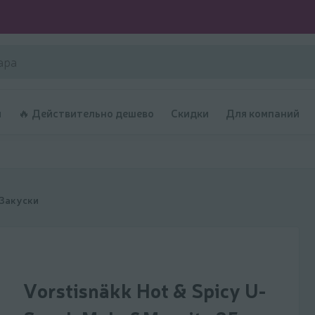
и
🔥 Действительно дешево
Скидки
Для компаний
Закуски
Vorstisnäkk Hot & Spicy U-