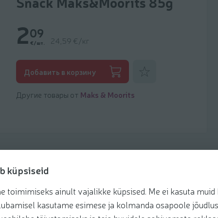
Snack Maks&Moorits 85g
2
09
24,59 €/кг
€/шт.
Добавить к фаворитам
Добавить в корзину
Другие товары от
Maks & Moorits
b küpsiseid
toimimiseks ainult vajalikke küpsised. Me ei kasuta muid k
Рецепты
te lubamisel kasutame esimese ja kolmanda osapoole jõudlus