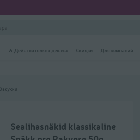
и
🔥 Действительно дешево
Скидки
Для компаний
Закуски
Sealihasnäkid klassikaline
Snäkk pro Rakvere 50g