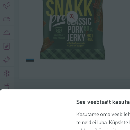
Описание продукта
See veebisait kasuta
Kasutame oma veebilehe 
Основная информация
Рекомендации
te neid ei luba. Küpsis