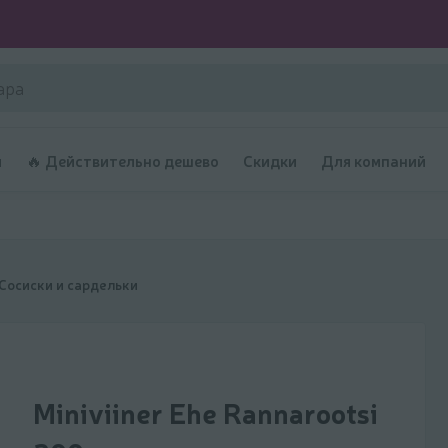
и
🔥 Действительно дешево
Скидки
Для компаний
Cосиски и сардельки
Miniviiner Ehe Rannarootsi