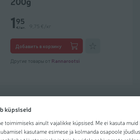
200g
1
95
9,75 €/кг
€/шт.
Добавить к фаворитам
Добавить в корзину
Другие товары от
Rannarootsi
b küpsiseid
toimimiseks ainult vajalikke küpsised. Me ei kasuta muid k
Рецепты
te lubamisel kasutame esimese ja kolmanda osapoole jõudlus