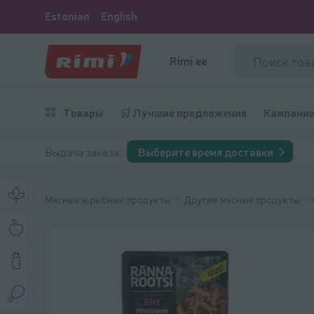
Estonian
English
Rimi.ee
Товары
🛒 Лучшие предложения
Кампани
Выдача заказа:
Выберите время доставки
Мясные и рыбные продукты
Другие мясные продукты