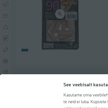
Описание продукта
See veebisait kasuta
Kasutame oma veebilehe 
Основная информация
Рекомендации
te neid ei luba. Küpsis