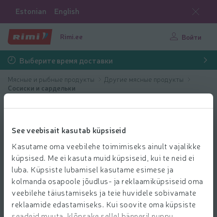
Estonian
English
Rimi.ee
Войти
Выберите время доставки
Мясные и рыбные продукты
Другие мясные продукты
Cосиски и сардельки
See veebisait kasutab küpsiseid
Kasutame oma veebilehe toimimiseks ainult vajalikke
küpsised. Me ei kasuta muid küpsiseid, kui te neid ei
luba. Küpsiste lubamisel kasutame esimese ja
kolmanda osapoole jõudlus- ja reklaamiküpsiseid oma
veebilehe täiustamiseks ja teie huvidele sobivamate
reklaamide edastamiseks. Kui soovite oma küpsiste
seadeid muuta, klõpsake sellel bänneril nuppu