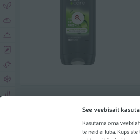
Описание продукта
See veebisait kasuta
Kasutame oma veebilehe 
Основная информация
Рекомендации
te neid ei luba. Küpsis