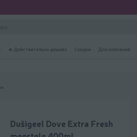
и
🔥 Действительно дешево
Скидки
Для компаний
ша
Dušigeel Dove Extra Fresh
meestele 400ml