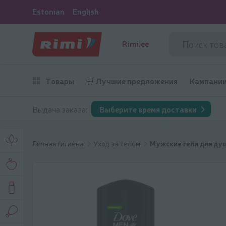
Estonian
English
Rimi.ee
Товары
🛒 Лучшие предложения
Кампани
Выдача заказа:
Выберите время доставки
Личная гигиена
Уход за телом
Мужские гели для ду