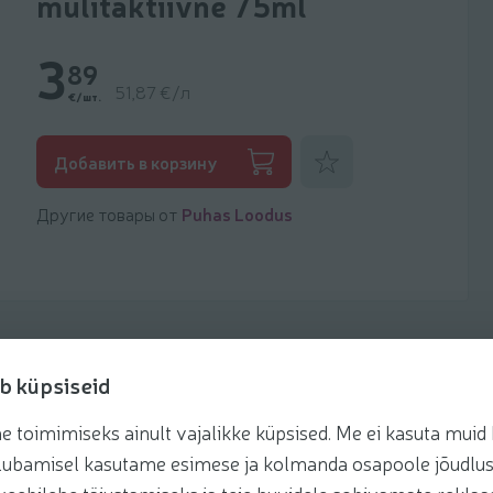
mulitaktiivne 75ml
3
89
51,87 €/л
€/шт.
Добавить к фаворитам
Добавить в корзину
Другие товары от
Puhas Loodus
b küpsiseid
toimimiseks ainult vajalikke küpsised. Me ei kasuta muid k
te lubamisel kasutame esimese ja kolmanda osapoole jõudlus