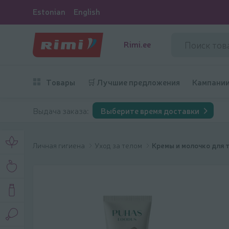
Estonian
English
Rimi.ee
Товары
🛒 Лучшие предложения
Кампани
Выдача заказа:
Выберите время доставки
Личная гигиена
Уход за телом
Кремы и молочко для 