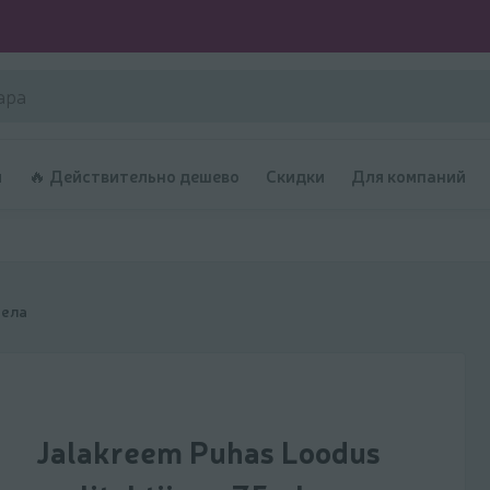
и
🔥 Действительно дешево
Скидки
Для компаний
тела
Jalakreem Puhas Loodus