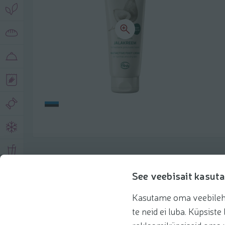
Описание продукта
See veebisait kasuta
Kasutame oma veebilehe 
Основная информация
Рекомендации
te neid ei luba. Küpsis