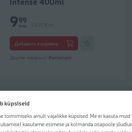
Intense 400ml
9
99
24,97 €/л
€/шт.
Добавить к фаворитам
Добавить в корзину
Другие товары от
Barnängen
b küpsiseid
toimimiseks ainult vajalikke küpsised. Me ei kasuta muid k
te lubamisel kasutame esimese ja kolmanda osapoole jõudlus