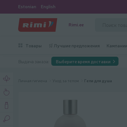
Estonian
English
Rimi.ee
Товары
🛒 Лучшие предложения
Кампани
Выдача заказа:
Выберите время доставки
Личная гигиена
Уход за телом
Гели для душа