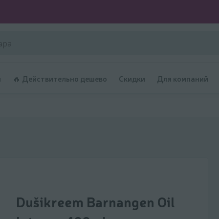
и
🔥 Действительно дешево
Скидки
Для компаний
Dušikreem Barnangen Oil