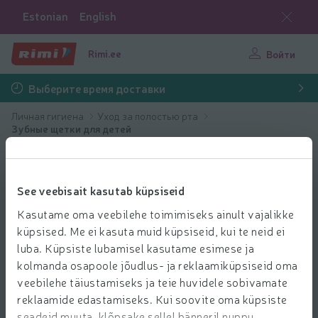
Estonian
English
Rimi.ee
Войти
Выберите время доставки
Личная гигиена
Уход за полостью рта
Зубные щетки для детей
See veebisait kasutab küpsiseid
Kasutame oma veebilehe toimimiseks ainult vajalikke
küpsised. Me ei kasuta muid küpsiseid, kui te neid ei
luba. Küpsiste lubamisel kasutame esimese ja
kolmanda osapoole jõudlus- ja reklaamiküpsiseid oma
veebilehe täiustamiseks ja teie huvidele sobivamate
reklaamide edastamiseks. Kui soovite oma küpsiste
seadeid muuta, klõpsake sellel bänneril nuppu