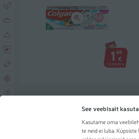
1
65
€
33,00 €/л
Описание продукта
See veebisait kasuta
Kasutame oma veebilehe 
Основная информация
Рекомендации
te neid ei luba. Küpsis