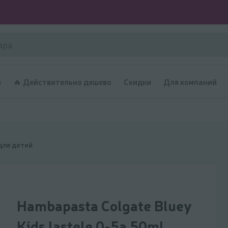
и
🔥 Действительно дешево
Скидки
Для компаний
для детей
Hambapasta Colgate Bluey
Kids lastele 0-5a 50ml