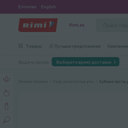
Estonian
English
Rimi.ee
Товары
🛒 Лучшие предложения
Кампани
Выдача заказа:
Выберите время доставки
Личная гигиена
Уход за полостью рта
Зубные пасты 