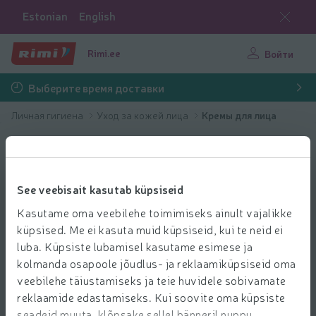
Estonian
English
Rimi.ee
Войти
Выберите время доставки
Личная гигиена
Уход за кожей лица
Кремы для лица
See veebisait kasutab küpsiseid
Kasutame oma veebilehe toimimiseks ainult vajalikke
küpsised. Me ei kasuta muid küpsiseid, kui te neid ei
luba. Küpsiste lubamisel kasutame esimese ja
kolmanda osapoole jõudlus- ja reklaamiküpsiseid oma
veebilehe täiustamiseks ja teie huvidele sobivamate
reklaamide edastamiseks. Kui soovite oma küpsiste
seadeid muuta, klõpsake sellel bänneril nuppu