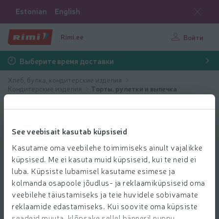
Estonian
English
Rimi.ee
Войти
Выберите время доставки
Хлеб, булка, кондитерские изделия
Кондитерские изделия
Торты, pулетки и выпечка
See veebisait kasutab küpsiseid
Kasutame oma veebilehe toimimiseks ainult vajalikke
küpsised. Me ei kasuta muid küpsiseid, kui te neid ei
luba. Küpsiste lubamisel kasutame esimese ja
kolmanda osapoole jõudlus- ja reklaamiküpsiseid oma
veebilehe täiustamiseks ja teie huvidele sobivamate
reklaamide edastamiseks. Kui soovite oma küpsiste
seadeid muuta, klõpsake sellel bänneril nuppu