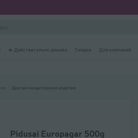
и
🔥 Действительно дешево
Скидки
Для компаний
лия
Другие кондитерские изделия
Pidusai Europagar 500g