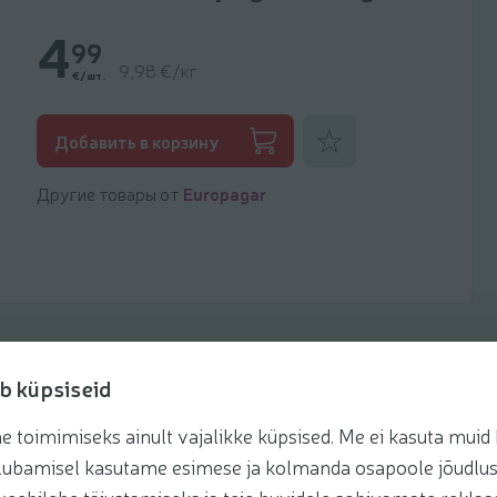
4
99
9,98 €/кг
€/шт.
Добавить к фаворитам
Добавить в корзину
Другие товары от
Europagar
b küpsiseid
toimimiseks ainult vajalikke küpsised. Me ei kasuta muid k
Рецепты
te lubamisel kasutame esimese ja kolmanda osapoole jõudlus