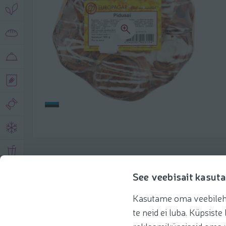
Описание продукта
See veebisait kasuta
Kasutame oma veebilehe 
Основная информация
Рекомендации
te neid ei luba. Küpsis