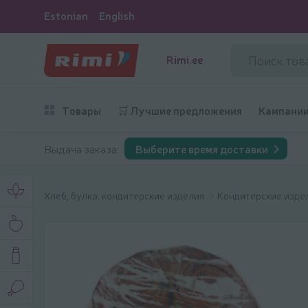
Estonian
English
Rimi.ee
Товары
🛒 Лучшие предложения
Кампани
Выдача заказа:
Выберите время доставки
Хлеб, булка, кондитерские изделия
Кондитерские изде