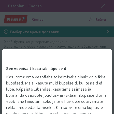
Estonian
English
Rimi.ee
Войти
Выберите время доставки
Хлеб, булка, кондитерские изделия
Хрустящие хлебцы и закуски
Хрустящие хлебцы, крутони
See veebisait kasutab küpsiseid
Kasutame oma veebilehe toimimiseks ainult vajalikke
küpsised. Me ei kasuta muid küpsiseid, kui te neid ei
luba. Küpsiste lubamisel kasutame esimese ja
kolmanda osapoole jõudlus- ja reklaamiküpsiseid oma
veebilehe täiustamiseks ja teie huvidele sobivamate
reklaamide edastamiseks. Kui soovite oma küpsiste
seadeid muuta, klõpsake sellel bänneril nuppu