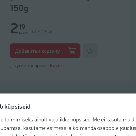
150g
2
19
14,60 €/кг
€/шт.
Добавить к фаворитам
Добавить в корзину
Другие товары от
Fazer
b küpsiseid
toimimiseks ainult vajalikke küpsised. Me ei kasuta muid k
Рецепты
te lubamisel kasutame esimese ja kolmanda osapoole jõudlus