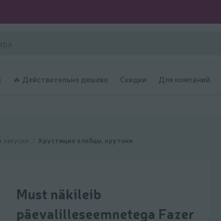
и
🔥 Действительно дешево
Скидки
Для компаний
и закуски
Хрустящие хлебцы, крутони
Must näkileib
päevalilleseemnetega Fazer