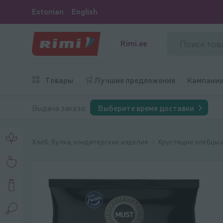
Estonian
English
Rimi.ee
Товары
🛒 Лучшие предложения
Кампани
Выдача заказа:
Выберите время доставки
Хлеб, булка, кондитерские изделия
Хрустящие хлебцы 