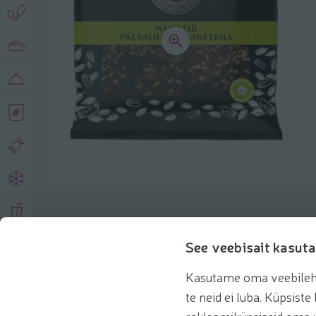
Описание продукта
See veebisait kasuta
Kasutame oma veebilehe 
Основная информация
Рекомендации
te neid ei luba. Küpsis