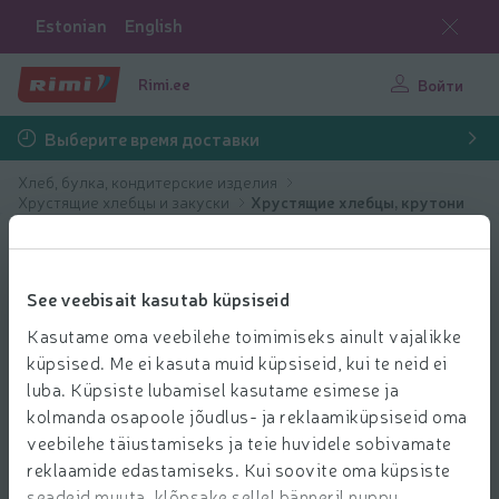
Estonian
English
Rimi.ee
Войти
Выберите время доставки
Хлеб, булка, кондитерские изделия
Хрустящие хлебцы и закуски
Хрустящие хлебцы, крутони
See veebisait kasutab küpsiseid
Kasutame oma veebilehe toimimiseks ainult vajalikke
küpsised. Me ei kasuta muid küpsiseid, kui te neid ei
luba. Küpsiste lubamisel kasutame esimese ja
kolmanda osapoole jõudlus- ja reklaamiküpsiseid oma
veebilehe täiustamiseks ja teie huvidele sobivamate
reklaamide edastamiseks. Kui soovite oma küpsiste
seadeid muuta, klõpsake sellel bänneril nuppu