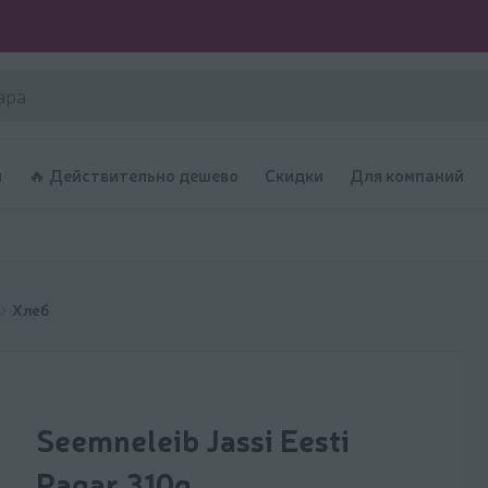
и
🔥 Действительно дешево
Скидки
Для компаний
Хлеб
Seemneleib Jassi Eesti
Pagar 310g