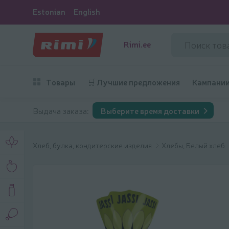
Estonian
English
Rimi.ee
Товары
🛒 Лучшие предложения
Кампани
Выдача заказа:
Выберите время доставки
Хлеб, булка, кондитерские изделия
Хлебы, Белый хлеб