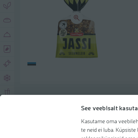
Описание продукта
See veebisait kasuta
Kasutame oma veebilehe 
Основная информация
Рекомендации
te neid ei luba. Küpsis