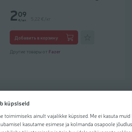
2
09
5,22 €/кг
€/шт.
Добавить к фаворитам
Добавить в корзину
Другие товары от
Fazer
b küpsiseid
toimimiseks ainult vajalikke küpsised. Me ei kasuta muid k
Рецепты
te lubamisel kasutame esimese ja kolmanda osapoole jõudlus