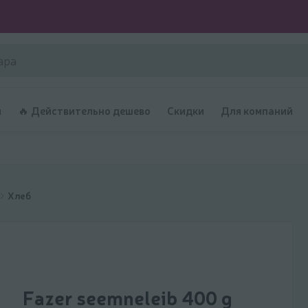
и
🔥 Действительно дешево
Скидки
Для компаний
Хлеб
Fazer seemneleib 400 g