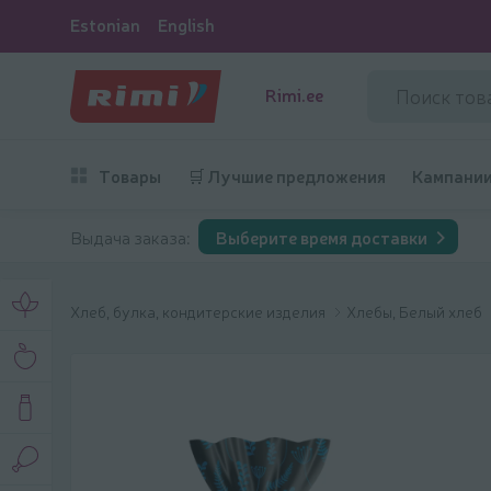
Estonian
English
Rimi.ee
Товары
🛒 Лучшие предложения
Кампани
Выдача заказа:
Выберите время доставки
Хлеб, булка, кондитерские изделия
Хлебы, Белый хлеб