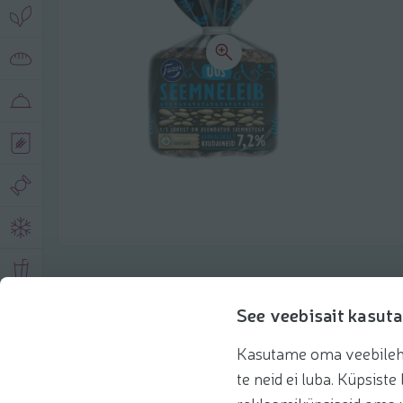
Описание продукта
See veebisait kasuta
Kasutame oma veebilehe 
Основная информация
Рекомендации
te neid ei luba. Küpsis