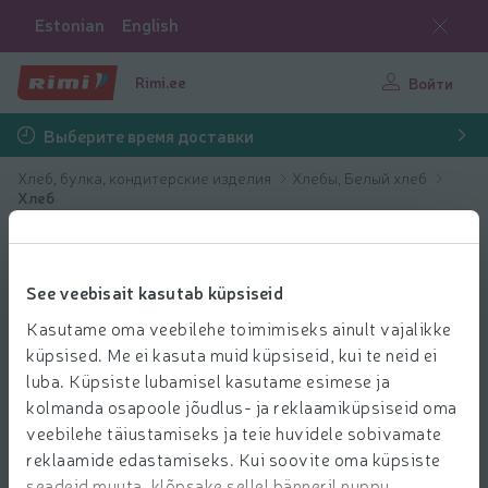
Estonian
English
Rimi.ee
Войти
Выберите время доставки
Хлеб, булка, кондитерские изделия
Хлебы, Белый хлеб
Хлеб
See veebisait kasutab küpsiseid
Kasutame oma veebilehe toimimiseks ainult vajalikke
küpsised. Me ei kasuta muid küpsiseid, kui te neid ei
luba. Küpsiste lubamisel kasutame esimese ja
kolmanda osapoole jõudlus- ja reklaamiküpsiseid oma
veebilehe täiustamiseks ja teie huvidele sobivamate
reklaamide edastamiseks. Kui soovite oma küpsiste
seadeid muuta, klõpsake sellel bänneril nuppu