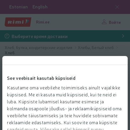
Estonian
English
Rimi.ee
Войти
Выберите время доставки
Хлеб, булка, кондитерские изделия
Хлебы, Белый хлеб
Хлеб
See veebisait kasutab küpsiseid
Kasutame oma veebilehe toimimiseks ainult vajalikke
küpsised. Me ei kasuta muid küpsiseid, kui te neid ei
luba. Küpsiste lubamisel kasutame esimese ja
kolmanda osapoole jõudlus- ja reklaamiküpsiseid oma
veebilehe täiustamiseks ja teie huvidele sobivamate
reklaamide edastamiseks. Kui soovite oma küpsiste
seadeid muuta, klõpsake sellel bänneril nuppu