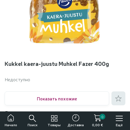
Kukkel kaera-juustu Muhkel Fazer 400g
Недоступно
Добавить
Показать похожие
Другие товары от
Fazer
0
Употребление алкоголя вредит вашему здоровью
Поиск
Товары
Ещё
Начало
Доставка
0,00 €
Продажа, покупка и передача алкоголя несовершеннолетним лицам
Описание продукта
запрещена.