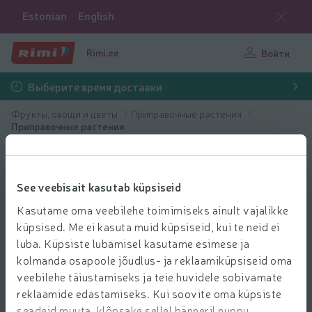
Estonian
English
Rimi.ee
Войти
Выберите время доставки
Фрукты, овощи и цветы
Приправочные растения
Приправочные растения
See veebisait kasutab küpsiseid
Kasutame oma veebilehe toimimiseks ainult vajalikke
küpsised. Me ei kasuta muid küpsiseid, kui te neid ei
luba. Küpsiste lubamisel kasutame esimese ja
kolmanda osapoole jõudlus- ja reklaamiküpsiseid oma
veebilehe täiustamiseks ja teie huvidele sobivamate
reklaamide edastamiseks. Kui soovite oma küpsiste
seadeid muuta, klõpsake sellel bänneril nuppu