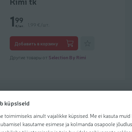
Rimi tk
1
99
1,99 €/шт.
€/шт.
Добавить к фаворитам
Добавить в корзину
Другие товары от
Selection By Rimi
b küpsiseid
toimimiseks ainult vajalikke küpsised. Me ei kasuta muid k
Рецепты
te lubamisel kasutame esimese ja kolmanda osapoole jõudlus