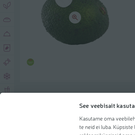
Описание продукта
See veebisait kasuta
Kasutame oma veebilehe 
Основная информация
Рекомендации
te neid ei luba. Küpsis