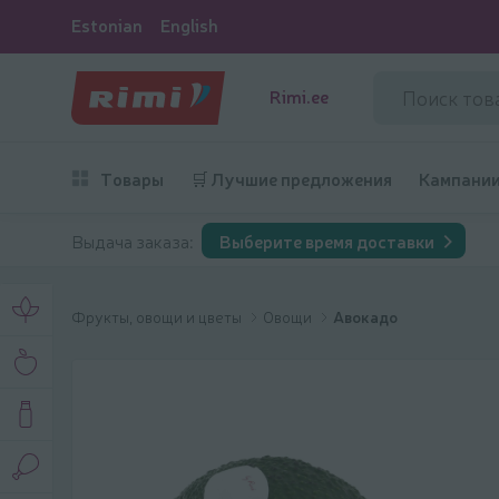
Estonian
English
Rimi.ee
Товары
🛒 Лучшие предложения
Кампани
Выдача заказа:
Выберите время доставки
Фрукты, овощи и цветы
Овощи
Авокадо