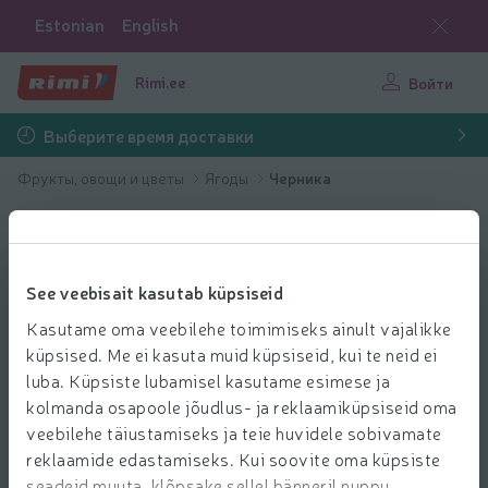
Estonian
English
Rimi.ee
Войти
Выберите время доставки
Фрукты, овощи и цветы
Ягоды
Черника
See veebisait kasutab küpsiseid
Kasutame oma veebilehe toimimiseks ainult vajalikke
küpsised. Me ei kasuta muid küpsiseid, kui te neid ei
luba. Küpsiste lubamisel kasutame esimese ja
kolmanda osapoole jõudlus- ja reklaamiküpsiseid oma
veebilehe täiustamiseks ja teie huvidele sobivamate
reklaamide edastamiseks. Kui soovite oma küpsiste
seadeid muuta, klõpsake sellel bänneril nuppu