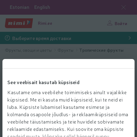
Estonian
English
Rimi.ee
Войти
Выберите время доставки
Фрукты, овощи и цветы
Фрукты
Тропические фрукты
See veebisait kasutab küpsiseid
Kasutame oma veebilehe toimimiseks ainult vajalikke
küpsised. Me ei kasuta muid küpsiseid, kui te neid ei
luba. Küpsiste lubamisel kasutame esimese ja
kolmanda osapoole jõudlus- ja reklaamiküpsiseid oma
veebilehe täiustamiseks ja teie huvidele sobivamate
reklaamide edastamiseks. Kui soovite oma küpsiste
seadeid muuta, klõpsake sellel bänneril nuppu