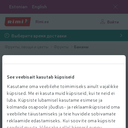
Estonian
English
Rimi.ee
Войти
Выберите время доставки
Фрукты, овощи и цветы
Фрукты
Бананы
See veebisait kasutab küpsiseid
Kasutame oma veebilehe toimimiseks ainult vajalikke
küpsised. Me ei kasuta muid küpsiseid, kui te neid ei
luba. Küpsiste lubamisel kasutame esimese ja
kolmanda osapoole jõudlus- ja reklaamiküpsiseid oma
veebilehe täiustamiseks ja teie huvidele sobivamate
reklaamide edastamiseks. Kui soovite oma küpsiste
seadeid muuta, klõpsake sellel bänneril nuppu