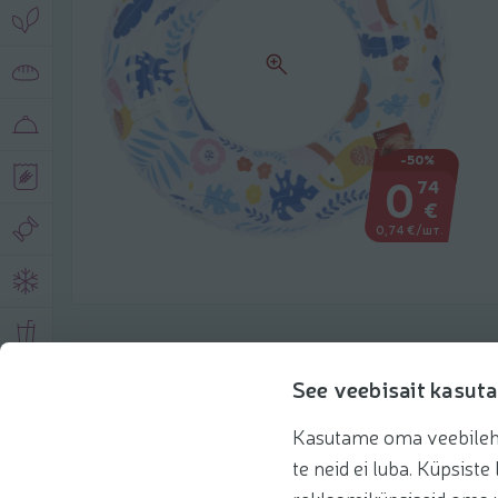
-50%
0
74
€
0,74 €/шт.
Описание продукта
See veebisait kasuta
Kasutame oma veebilehe 
Основная информация
Рекомендации
te neid ei luba. Küpsis