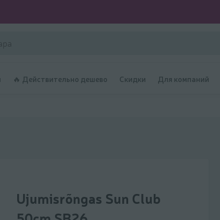
и
🔥 Действительно дешево
Скидки
Для компаний
и
Ujumisrõngas Sun Club
50cm SB26