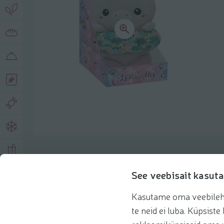
Описание продукта
See veebisait kasuta
Kasutame oma veebilehe 
Основная информация
Рекомендации
te neid ei luba. Küpsis