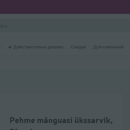
и
🔥 Действительно дешево
Скидки
Для компаний
Pehme mänguasi ükssarvik,