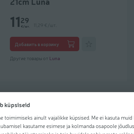
21cm Luna
11
29
11,29 €/шт.
€/шт.
Добавить к фаворитам
Добавить в корзину
Другие товары от
Luna
b küpsiseid
toimimiseks ainult vajalikke küpsised. Me ei kasuta muid k
te lubamisel kasutame esimese ja kolmanda osapoole jõudlus