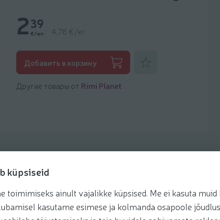
2
39
4,78 €/кг
€/шт.
Добавить к фаворитам
Добавить в корзину
Другие товары от
Rimi Planet
b küpsiseid
toimimiseks ainult vajalikke küpsised. Me ei kasuta muid k
Рецепты
te lubamisel kasutame esimese ja kolmanda osapoole jõudlus