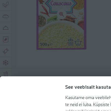
Описание продукта
See veebisait kasuta
Kasutame oma veebilehe 
Основная информация
Рекомендации
te neid ei luba. Küpsis