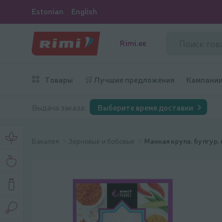
Estonian
English
Rimi.ee
Товары
🛒 Лучшие предложения
Кампани
Выдача заказа:
Выберите время доставки
Бакалея
Зерновые и бобовые
Манная крупа, булгур,