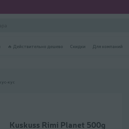
и
🔥 Действительно дешево
Скидки
Для компаний
 кус-кус
Kuskuss Rimi Planet 500g