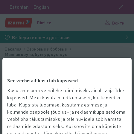
Estonian
English
Rimi.ee
Войти
Выберите время доставки
Бакалея
Зерновые и бобовые
Манная крупа, булгур, кус-кус
See veebisait kasutab küpsiseid
Kasutame oma veebilehe toimimiseks ainult vajalikke
küpsised. Me ei kasuta muid küpsiseid, kui te neid ei
luba. Küpsiste lubamisel kasutame esimese ja
kolmanda osapoole jõudlus- ja reklaamiküpsiseid oma
veebilehe täiustamiseks ja teie huvidele sobivamate
reklaamide edastamiseks. Kui soovite oma küpsiste
seadeid muuta, klõpsake sellel bänneril nuppu