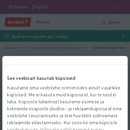
Estonian
English
Rimi.ee
Войти
Выберите время доставки
Бакалея
Соусы, кетчупы, горчица и хрен
Томатный кетчуп
See veebisait kasutab küpsiseid
Kasutame oma veebilehe toimimiseks ainult vajalikke
küpsised. Me ei kasuta muid küpsiseid, kui te neid ei
luba. Küpsiste lubamisel kasutame esimese ja
kolmanda osapoole jõudlus- ja reklaamiküpsiseid oma
veebilehe täiustamiseks ja teie huvidele sobivamate
reklaamide edastamiseks. Kui soovite oma küpsiste
seadeid muuta, klõpsake sellel bänneril nuppu