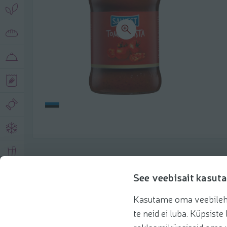
Описание продукта
See veebisait kasuta
Kasutame oma veebilehe 
Основная информация
Рекомендации
te neid ei luba. Küpsis