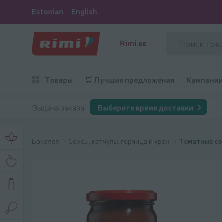
Estonian
English
Rimi.ee
Товары
🛒 Лучшие предложения
Кампани
Выдача заказа:
Выберите время доставки
Бакалея
Соусы, кетчупы, горчица и хрен
Томатные со