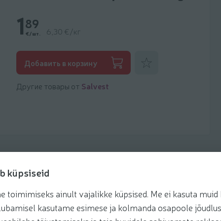
1
89
6,30 €/кг
€/шт.
Добавить к фаворитам
Добавить в корзину
Другие товары от
Salvest
b küpsiseid
toimimiseks ainult vajalikke küpsised. Me ei kasuta muid k
Рецепты
te lubamisel kasutame esimese ja kolmanda osapoole jõudlus