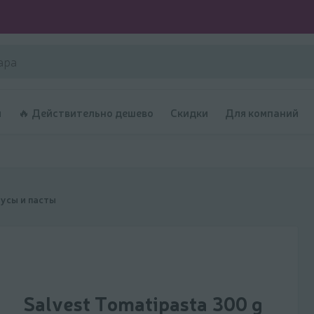
и
🔥 Действительно дешево
Скидки
Для компаний
усы и пасты
Salvest Tomatipasta 300 g