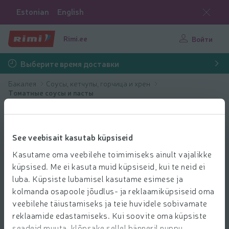
Estonian
English
Rimi.ee
Войти
Выберите время доставки
Бакалея
Соусы, кетчупы, горчица и хрен
Томатные соусы и пасты
See veebisait kasutab küpsiseid
Kasutame oma veebilehe toimimiseks ainult vajalikke
küpsised. Me ei kasuta muid küpsiseid, kui te neid ei
luba. Küpsiste lubamisel kasutame esimese ja
kolmanda osapoole jõudlus- ja reklaamiküpsiseid oma
veebilehe täiustamiseks ja teie huvidele sobivamate
reklaamide edastamiseks. Kui soovite oma küpsiste
seadeid muuta, klõpsake sellel bänneril nuppu