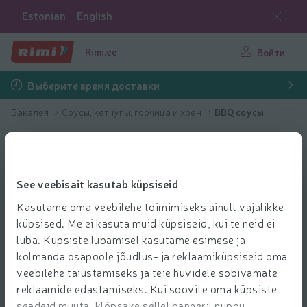
Estonian
English
Rimi.ee
Войти
Выберите время доставки
Бакалея
Соусы, кетчупы, горчица и хрен
BBQ соусы
See veebisait kasutab küpsiseid
Kasutame oma veebilehe toimimiseks ainult vajalikke
küpsised. Me ei kasuta muid küpsiseid, kui te neid ei
luba. Küpsiste lubamisel kasutame esimese ja
kolmanda osapoole jõudlus- ja reklaamiküpsiseid oma
veebilehe täiustamiseks ja teie huvidele sobivamate
reklaamide edastamiseks. Kui soovite oma küpsiste
seadeid muuta, klõpsake sellel bänneril nuppu