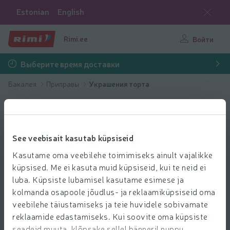
Estonian
English
Rimi.ee
Войти
Выберите время доставки
Бакалея
Приправы
Украшения торта
See veebisait kasutab küpsiseid
Kasutame oma veebilehe toimimiseks ainult vajalikke
küpsised. Me ei kasuta muid küpsiseid, kui te neid ei
luba. Küpsiste lubamisel kasutame esimese ja
kolmanda osapoole jõudlus- ja reklaamiküpsiseid oma
veebilehe täiustamiseks ja teie huvidele sobivamate
reklaamide edastamiseks. Kui soovite oma küpsiste
seadeid muuta, klõpsake sellel bänneril nuppu