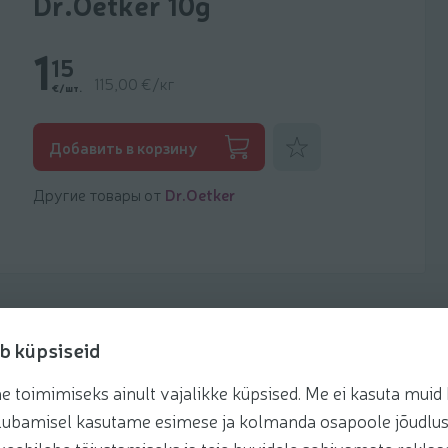
Dr.Oetker 10g
1
15
115,00 €/кг
€/шт.
Добавить к фаворитам
Добавить в корзину
Другие товары от
Dr.Oetker
b küpsiseid
toimimiseks ainult vajalikke küpsised. Me ei kasuta muid k
Рецепты
te lubamisel kasutame esimese ja kolmanda osapoole jõudlus