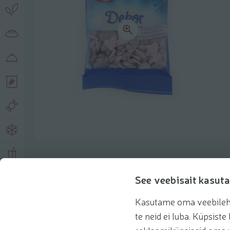
Описание продукта
See veebisait kasuta
Kasutame oma veebilehe 
Основная информация
Рекомендации
te neid ei luba. Küpsis