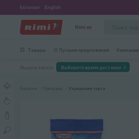
Estonian
English
Rimi.ee
Товары
🛒 Лучшие предложения
Кампани
Выдача заказа:
Выберите время доставки
Бакалея
Приправы
Украшения торта