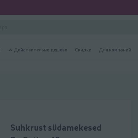
и
🔥 Действительно дешево
Скидки
Для компаний
Suhkrust südamekesed