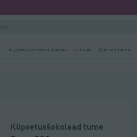
и
🔥 Действительно дешево
Скидки
Для компаний
Küpsetusšokolaad tume