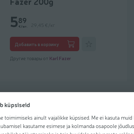
Fazer 200g
5
89
29,45 €/кг
€/шт.
Добавить к фаворитам
Добавить в корзину
Другие товары от
Karl Fazer
b küpsiseid
toimimiseks ainult vajalikke küpsised. Me ei kasuta muid k
Рецепты
te lubamisel kasutame esimese ja kolmanda osapoole jõudlus