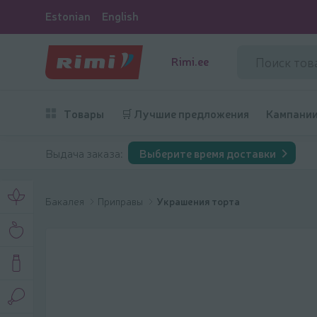
Estonian
English
Rimi.ee
Товары
🛒 Лучшие предложения
Кампани
Выдача заказа:
Выберите время доставки
Бакалея
Приправы
Украшения торта