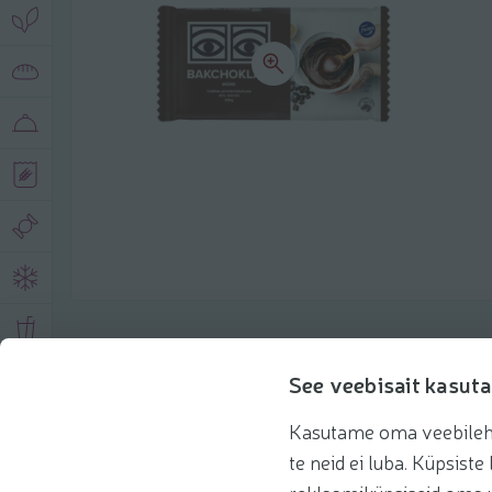
Описание продукта
See veebisait kasuta
Kasutame oma veebilehe 
Основная информация
Рекомендации
te neid ei luba. Küpsis