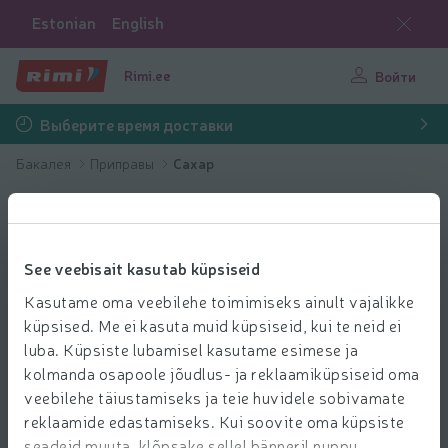
Estonian
English
Rimi.ee
Войти
Выберите время доставки
Бакалея
Приправы
Сахар
See veebisait kasutab küpsiseid
Kasutame oma veebilehe toimimiseks ainult vajalikke
küpsised. Me ei kasuta muid küpsiseid, kui te neid ei
luba. Küpsiste lubamisel kasutame esimese ja
kolmanda osapoole jõudlus- ja reklaamiküpsiseid oma
veebilehe täiustamiseks ja teie huvidele sobivamate
reklaamide edastamiseks. Kui soovite oma küpsiste
seadeid muuta, klõpsake sellel bänneril nuppu