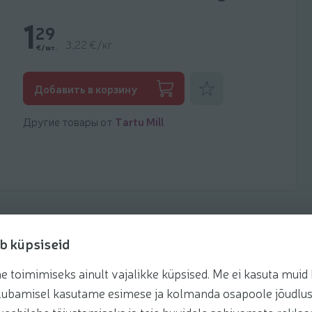
1
29
3,22 €/кг
€/шт.
Добавить к фаворитам
Добавить в корзину
Другие товары от
Tartu Mill
b küpsiseid
toimimiseks ainult vajalikke küpsised. Me ei kasuta muid k
Рецепты
te lubamisel kasutame esimese ja kolmanda osapoole jõudlus