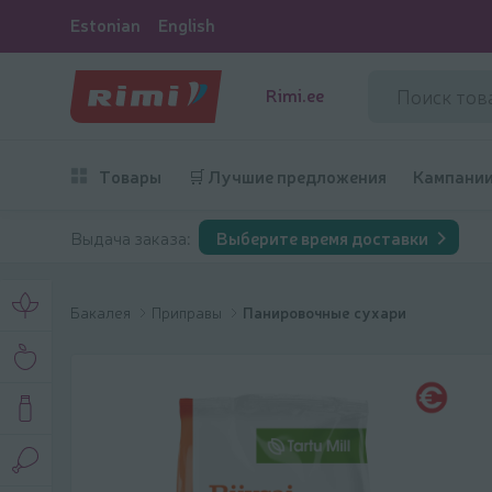
Estonian
English
Rimi.ee
Товары
🛒 Лучшие предложения
Кампани
Выдача заказа:
Выберите время доставки
Бакалея
Приправы
Панировочные сухари