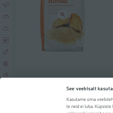
Описание продукта
See veebisait kasuta
Kasutame oma veebilehe 
Основная информация
Рекомендации
te neid ei luba. Küpsis