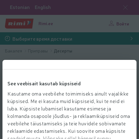
Estonian
English
Rimi.ee
Войти
Выберите время доставки
Бакалея
Приправы
Десерты
See veebisait kasutab küpsiseid
Kasutame oma veebilehe toimimiseks ainult vajalikke
küpsised. Me ei kasuta muid küpsiseid, kui te neid ei
luba. Küpsiste lubamisel kasutame esimese ja
kolmanda osapoole jõudlus- ja reklaamiküpsiseid oma
veebilehe täiustamiseks ja teie huvidele sobivamate
reklaamide edastamiseks. Kui soovite oma küpsiste
seadeid muuta, klõpsake sellel bänneril nuppu