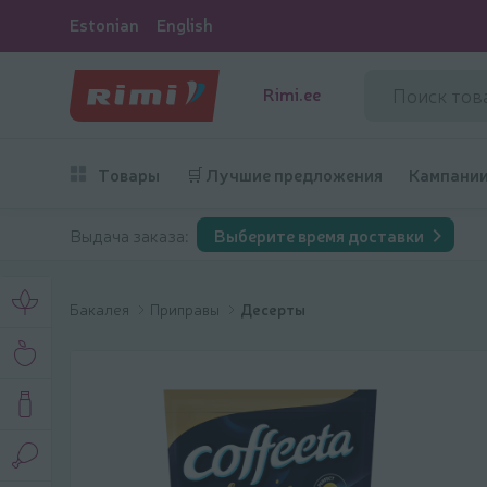
Estonian
English
Rimi.ee
Товары
🛒 Лучшие предложения
Кампани
Выдача заказа:
Выберите время доставки
Бакалея
Приправы
Десерты