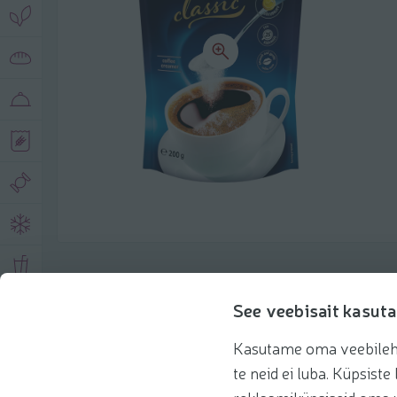
Описание продукта
See veebisait kasuta
Kasutame oma veebilehe 
Основная информация
Рекомендации
te neid ei luba. Küpsis