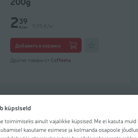
200g
2
39
11,95 €/кг
€/шт.
Добавить к фаворитам
Добавить в корзину
Другие товары от
Coffeeta
b küpsiseid
toimimiseks ainult vajalikke küpsised. Me ei kasuta muid k
Рецепты
te lubamisel kasutame esimese ja kolmanda osapoole jõudlus