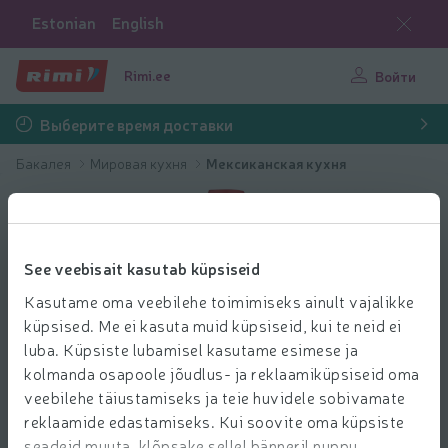
Estonian
English
Rimi.ee
Войти
Выберите время доставки
Бакалея
Мировая кухня
Мексиканская кухня
See veebisait kasutab küpsiseid
Kasutame oma veebilehe toimimiseks ainult vajalikke
küpsised. Me ei kasuta muid küpsiseid, kui te neid ei
luba. Küpsiste lubamisel kasutame esimese ja
kolmanda osapoole jõudlus- ja reklaamiküpsiseid oma
veebilehe täiustamiseks ja teie huvidele sobivamate
reklaamide edastamiseks. Kui soovite oma küpsiste
seadeid muuta, klõpsake sellel bänneril nuppu