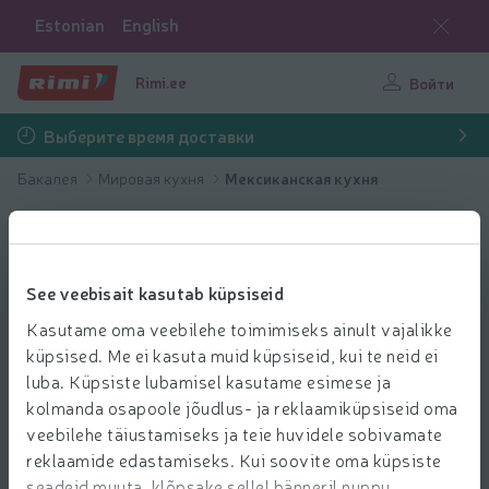
Estonian
English
Rimi.ee
Войти
Выберите время доставки
Бакалея
Мировая кухня
Мексиканская кухня
See veebisait kasutab küpsiseid
Kasutame oma veebilehe toimimiseks ainult vajalikke
küpsised. Me ei kasuta muid küpsiseid, kui te neid ei
luba. Küpsiste lubamisel kasutame esimese ja
kolmanda osapoole jõudlus- ja reklaamiküpsiseid oma
veebilehe täiustamiseks ja teie huvidele sobivamate
reklaamide edastamiseks. Kui soovite oma küpsiste
seadeid muuta, klõpsake sellel bänneril nuppu