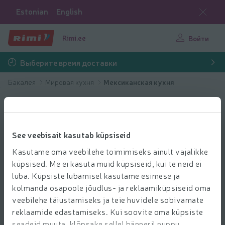
Estonian
English
Rimi.ee
Войти
Выберите время доставки
Бакалея
Мировая кухня
Мексиканская кухня
See veebisait kasutab küpsiseid
Kasutame oma veebilehe toimimiseks ainult vajalikke
küpsised. Me ei kasuta muid küpsiseid, kui te neid ei
luba. Küpsiste lubamisel kasutame esimese ja
kolmanda osapoole jõudlus- ja reklaamiküpsiseid oma
veebilehe täiustamiseks ja teie huvidele sobivamate
reklaamide edastamiseks. Kui soovite oma küpsiste
seadeid muuta, klõpsake sellel bänneril nuppu