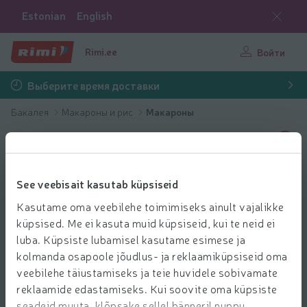
Estonian
English
Rimi.ee
Войти
Выберите время доставки
Бакалея
Макароны и рис
Макароны
See veebisait kasutab küpsiseid
Kasutame oma veebilehe toimimiseks ainult vajalikke
küpsised. Me ei kasuta muid küpsiseid, kui te neid ei
luba. Küpsiste lubamisel kasutame esimese ja
kolmanda osapoole jõudlus- ja reklaamiküpsiseid oma
veebilehe täiustamiseks ja teie huvidele sobivamate
reklaamide edastamiseks. Kui soovite oma küpsiste
seadeid muuta, klõpsake sellel bänneril nuppu