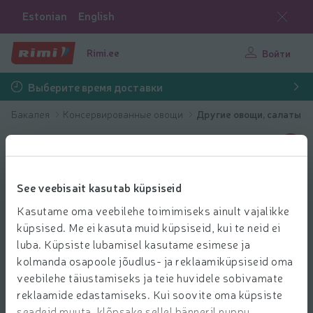
Estonian
English
Rimi.ee
Войти
Выберите время доставки
Бакалея
Консервированные овощи
Другие овощи, салаты
See veebisait kasutab küpsiseid
Kasutame oma veebilehe toimimiseks ainult vajalikke
küpsised. Me ei kasuta muid küpsiseid, kui te neid ei
luba. Küpsiste lubamisel kasutame esimese ja
kolmanda osapoole jõudlus- ja reklaamiküpsiseid oma
veebilehe täiustamiseks ja teie huvidele sobivamate
reklaamide edastamiseks. Kui soovite oma küpsiste
seadeid muuta, klõpsake sellel bänneril nuppu