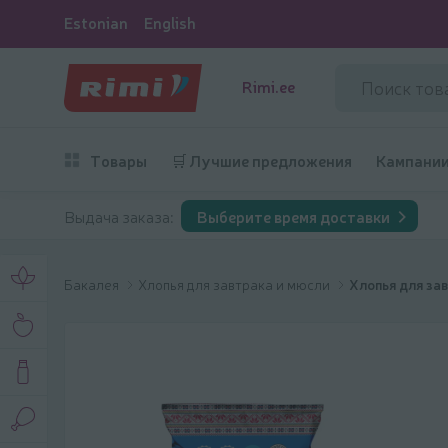
Estonian
English
Rimi.ee
Товары
🛒 Лучшие предложения
Кампани
Выдача заказа:
Выберите время доставки
Бакалея
Хлопья для завтрака и мюсли
Хлопья для за