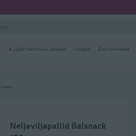
и
🔥 Действительно дешево
Скидки
Для компаний
втрака
Neljaviljapallid Balsnack