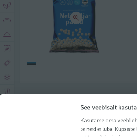
Описание продукта
See veebisait kasuta
Kasutame oma veebilehe 
Основная информация
Рекомендации
te neid ei luba. Küpsis