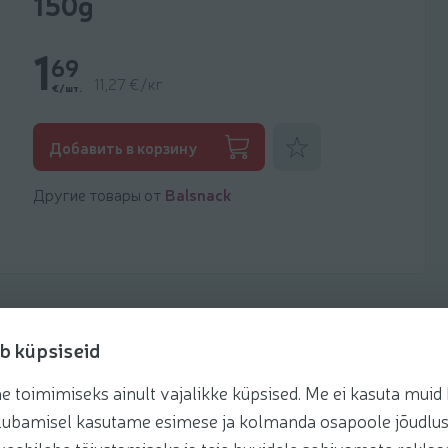
150g
1
69
11,27 €/кг
€/шт.
Добавить к фаворитам
Добавить в корзину
Другие товары от
Balsnack
b küpsiseid
toimimiseks ainult vajalikke küpsised. Me ei kasuta muid k
Рецепты
te lubamisel kasutame esimese ja kolmanda osapoole jõudlus